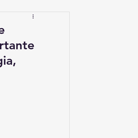
 atopica
Psoriasi
e
rtante
ia,