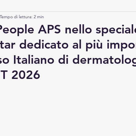
Tempo di lettura: 2 min
Campagna
nascosti
idrosadenite
Dermatite
People APS nello special
ar dedicato al più impo
o Italiano di dermatolog
T 2026