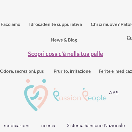
o Facciamo
Idrosadenite suppurativa
Chi ci muove? Patol
Co
News & Blog
Scopri cosa c'è nella tua pelle
Odore, secrezioni, pus
Prurito, irritazione
Ferite e medicaz
APS
medicazioni
ricerca
Sistema Sanitario Nazionale