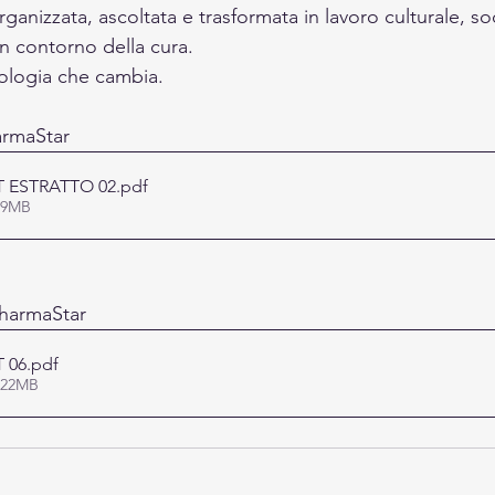
ganizzata, ascoltata e trasformata in lavoro culturale, soc
un contorno della cura.
ologia che cambia.
armaStar 
 ESTRATTO 02
.pdf
.79MB
harmaStar
 06
.pdf
0.22MB