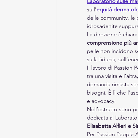
Laboratorio sulle m
sull’
equità dermatol
delle community, le p
idrosadenite suppurat
La direzione è chiara
comprensione più amp
pelle non incidono so
sulla fiducia, sull’ene
Il lavoro di Passion 
tra una visita e l’al
domanda rimasta senz
bisogni. È lì che l’a
e advocacy.
Nell’estratto sono pre
dedicata al Laborator
Elisabetta Alfieri e
Per Passion People A