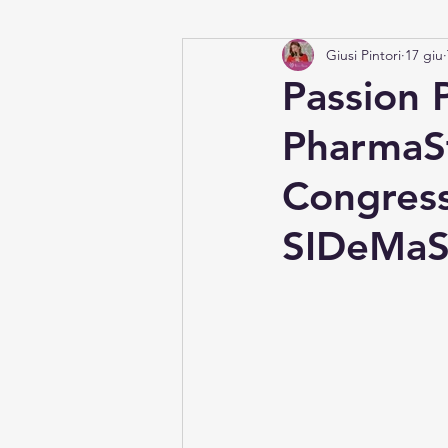
Giusi Pintori
17 giu
Firma la Petizione
Risorse
Passion 
PharmaSt
Congress
SIDeMaS