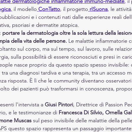
alattie dermatologiche infiammatorie immuno-mediate
, i
ogica
,
 il modello
ConTatto
, il progetto
rISuona
, le attivit
ubblicazioni e i contenuti nati dalle esperienze reali de
iva, psoriasi e dermatite atopica.
: 
portare la dermatologia oltre la sola lettura della lesio
ia della vita delle persone.
 Le malattie infiammatorie c
ltanto sul corpo, ma sul tempo, sul lavoro, sulle relazioni
rgia, sulla possibilità di essere riconosciuti e presi in cari
People nasce proprio da questo spazio spesso invisibile:
tra, tra una diagnosi tardiva e una terapia, tra un accesso 
a risposta. È lì che le community diventano osservatori r
scolto dei pazienti può trasformarsi in conoscenza, propo
senti l’intervista a 
Giusi Pintori
, Direttrice di Passion P
io, e le testimonianze di 
Francesca Di Silvio, Ornella Gal
 Simone Muscas
 sul peso invisibile delle malattie della pelle
PS questo spazio rappresenta un passaggio importante: 