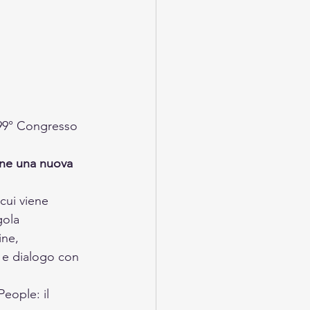
 99° Congresso 
sone una nuova 
cui viene 
ola 
ine, 
 e dialogo con 
People: il 