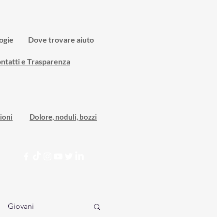
ogie
Dove trovare aiuto
ntatti e Trasparenza
ioni
Dolore, noduli, bozzi
Giovani