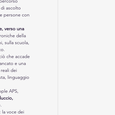
l percorso 
à di ascolto 
lle persone con 
ne, verso una 
roniche della 
, sulla scuola, 
co.
 ciò che accade 
mancato e una 
eali dei 
sta, linguaggio 
eople APS, 
luccio, 
.
la voce dei 