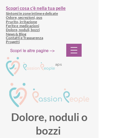
Scopri cosa c'è nella tua pelle
Sintomi in zone intime e delicate
Odore, secrezioni, pus
Prurito, irritazione
Ferite e medicazioni
Dolore, noduli, bozzi
News & Blog
Contatti e Trasparenza
Progetti
Scopri le altre pagine -->
aps
Dolore, noduli o
bozzi