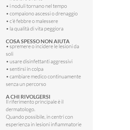
• i noduli tornano nel tempo
• compaiono ascessi o drenaggio
• c’è febbre o malessere
• la qualità di vita peggiora
COSA SPESSO NON AIUTA
• spremere o incidere le lesioni da
soli
• usare disinfettanti aggressivi
• sentirsi in colpa
• cambiare medico continuamente
senza un percorso
A CHI RIVOLGERSI
Il riferimento principale è il
dermatologo.
Quando possibile, in centri con
esperienza in lesioni infiammatorie