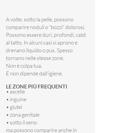
A volte, sotto la pelle, possono
comparire noduli o “bozzi” dolorosi.
Possono essere duri, profondi, caldi
al tatto. In alcuni casi si aprono e
drenano liquido o pus. Spesso
tornano nelle stesse zone.
Non è colpa tua.
E non dipende dall’igiene.
LE ZONE PIÙ FREQUENTI
• ascelle
• inguine
• glutei
• zona genitale
• sotto il seno
ma possono comparire anche in