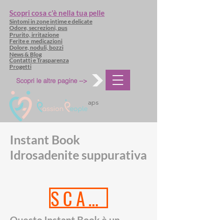
Scopri cosa c'è nella tua pelle
Sintomi in zone intime e delicate
Odore, secrezioni, pus
Prurito, irritazione
Ferite e medicazioni
Dolore, noduli, bozzi
News & Blog
Contatti e Trasparenza
Progetti
Scopri le altre pagine -->
aps
Instant Book
Idrosadenite suppurativa
SCARICA