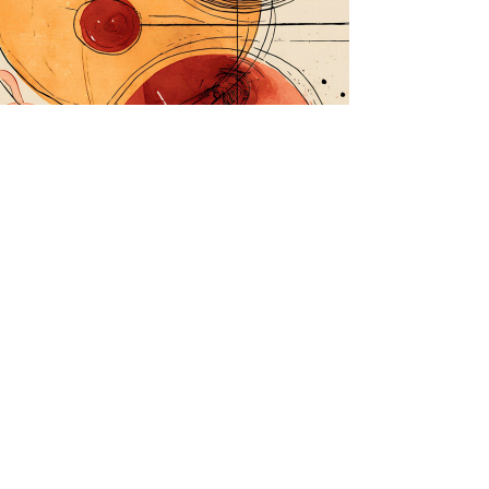
©2026. Copyright Passion People
-
Questo sito è realizzato e curato da Passion
People APS.