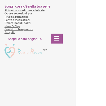
Scopri cosa c'è nella tua pelle
Sintomi in zone intime e delicate
Odore, secrezioni, pus
Prurito, irritazione
Ferite e medicazioni
Dolore, noduli, bozzi
News & Blog
Contatti e Trasparenza
Progetti
Scopri le altre pagine -->
aps