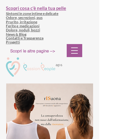
Scopri cosa c'è nella tua pelle
Sintomi in zone intime e delicate
Odore, secrezioni, pus
Prurito, irritazione
Ferite e medicazioni
Dolore, noduli, bozzi
News & Blog
Contatti e Trasparenza
Progetti
Scopri le altre pagine -->
aps