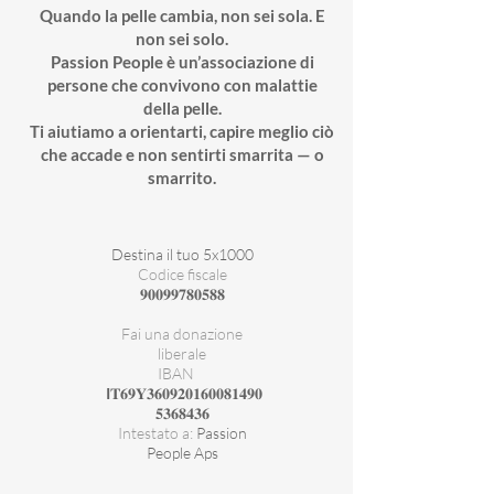
Quando la pelle cambia, non sei sola. E
non sei solo.
Passion People è un’associazione di
persone che convivono con malattie
della pelle.
Ti aiutiamo a orientarti, capire meglio ciò
che accade e non sentirti smarrita — o
smarrito.
Destina il tuo 5x1000
Codice fiscale
𝟗𝟎𝟎𝟗𝟗𝟕𝟖𝟎𝟓𝟖𝟖
Fai una donazione
liberale
IBAN
I
𝐓𝟔𝟗𝐘𝟑𝟔𝟎𝟗𝟐𝟎𝟏𝟔𝟎𝟎𝟖𝟏𝟒𝟗𝟎
𝟓𝟑𝟔𝟖𝟒𝟑𝟔
Intestato a:
Passion
People Aps