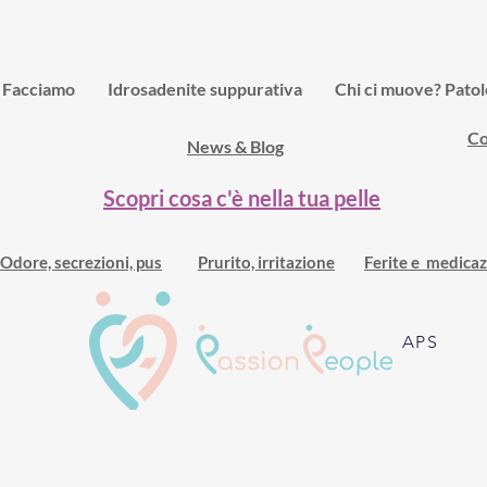
o Facciamo
Idrosadenite suppurativa
Chi ci muove? Patol
Co
News & Blog
Scopri cosa c'è nella tua pelle
Odore, secrezioni, pus
Prurito, irritazione
Ferite e medicaz
APS