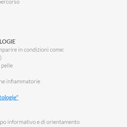
 percorso
LOGIE
parire in condizioni come:
)
 pelle
che infiammatorie
tologie”
po informativo e di orientamento