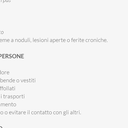
to
eme a noduli, lesioni aperte o ferite croniche.
PERSONE
odore
bende o vestiti
follati
 i trasporti
lamento
 o evitare il contatto con gli altri.