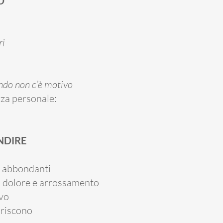
O
ri
ando non c’è motivo
zza personale:
NDIRE
o abbondanti
 dolore e arrossamento
ovo
ariscono