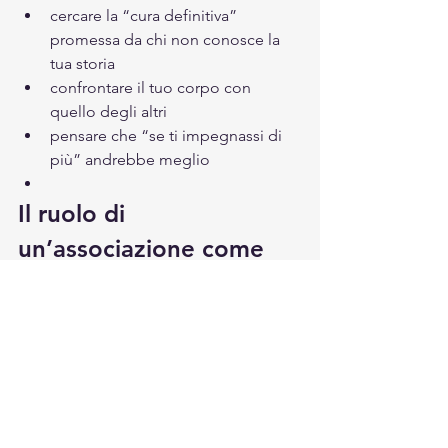
cercare la “cura definitiva” 
promessa da chi non conosce la 
tua storia
confrontare il tuo corpo con 
quello degli altri
pensare che “se ti impegnassi di 
più” andrebbe meglio
Il ruolo di 
un’associazione come 
Passion People
Un’associazione di pazienti 
non 
sostituisce il medico 
e 
non promette 
guarigioni
.
Può però:
spiegare ciò che spesso non viene 
spiegato