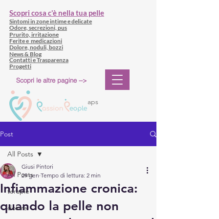
Scopri cosa c'è nella tua pelle
Sintomi in zone intime e delicate
Odore, secrezioni, pus
Prurito, irritazione
Ferite e medicazioni
Dolore, noduli, bozzi
News & Blog
Contatti e Trasparenza
Progetti
Scopri le altre pagine -->
aps
Post
All Posts
Giusi Pintori
All Posts
29 gen
Tempo di lettura: 2 min
Infiammazione cronica:
terapie
quando la pelle non
dolore