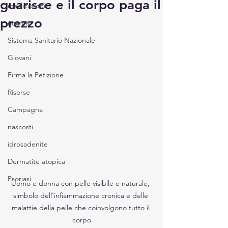
guarisce e il corpo paga il
medicazioni
prezzo
ricerca
Sistema Sanitario Nazionale
Giovani
Firma la Petizione
Risorse
Campagna
nascosti
idrosadenite
Dermatite atopica
Psoriasi
Uomo e donna con pelle visibile e naturale, 
simbolo dell’infiammazione cronica e delle 
malattie della pelle che coinvolgono tutto il 
corpo