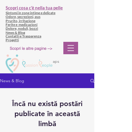
Scopri cosa c'è nella tua pelle
Sintomi in zone intime e delicate
Odore, secrezioni, pus
Prurito, irritazione
Ferite e medicazioni
Dolore, noduli, bozzi
News & Blog
Contatti e Trasparenza
Progetti
Scopri le altre pagine -->
aps
News & Blog
Încă nu există postări
publicate în această
limbă