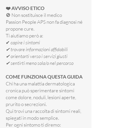
❤️ AVVISO ETICO
🚫 Non sostituisce il medico
Passion People APS non fa diagnosi né
propone cure.
Ti aiutiamo però a:
✔
capire i sintomi
✔ trovare informazioni affidabili
✔ orientarti verso i servizi giusti
✔ sentirti meno sola/o nel percorso
COME FUNZIONA QUESTA GUIDA
Chi ha una malattia dermatologica
cronica può sperimentare sintomi
come dolore, noduli, lesioni aperte,
prurito o secrezioni.
Qui trovi una raccolta di sintomi reali,
spiegati in modo semplice.
Per ogni sintomo ti diremo: