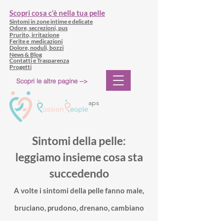
Scopri cosa c'è nella tua pelle
Sintomi in zone intime e delicate
Odore, secrezioni, pus
Prurito, irritazione
Ferite e medicazioni
Dolore, noduli, bozzi
News & Blog
Contatti e Trasparenza
Progetti
Scopri le altre pagine -->
aps
Sintomi della pelle:
leggiamo insieme cosa sta
succedendo
A volte i sintomi della pelle fanno male,
bruciano, prudono, drenano, cambiano