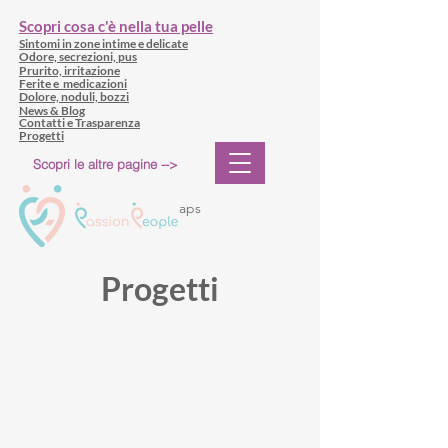
Scopri cosa c'è nella tua pelle
Sintomi in zone intime e delicate
Odore, secrezioni, pus
Prurito, irritazione
Ferite e medicazioni
Dolore, noduli, bozzi
News & Blog
Contatti e Trasparenza
Progetti
Scopri le altre pagine -->
aps
Progetti